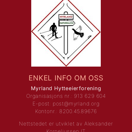
ENKEL INFO OM OSS
Myrland Hytteeierforening
Organisasjons nr.: 913 629 604
E-post:
post@myrland.org
Kontonr.: 8200.45.89676
Nettstedet er utviklet av
Aleksander
Korneliussen IT