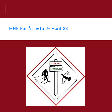
MHF Ref Åsmøte 6- April 23