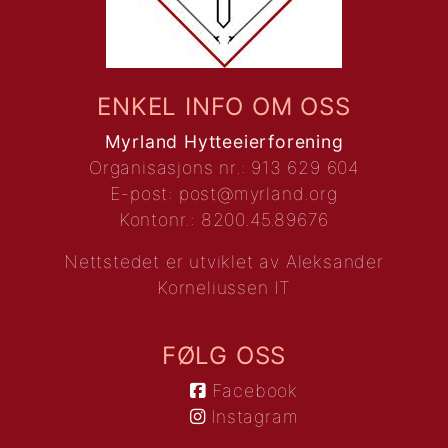
ENKEL INFO OM OSS
Myrland Hytteeierforening
Organisasjons nr.: 913 629 604
E-post:
post@myrland.org
Kontonr.: 8200.45.89676
Nettstedet er utviklet av
Aleksander
Korneliussen IT
FØLG OSS
Facebook
Instagram