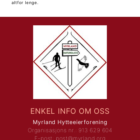
altfor lenge.
ENKEL INFO OM OSS
Myrland Hytteeierforening
Organisasjons nr.: 913 629 604
E-post:
post@myrland.org