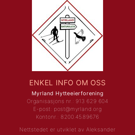
ENKEL INFO OM OSS
Myrland Hytteeierforening
Organisasjons nr.: 913 629 604
E-post:
post@myrland.org
Kontonr.: 8200.45.89676
Nettstedet er utviklet av
Aleksander