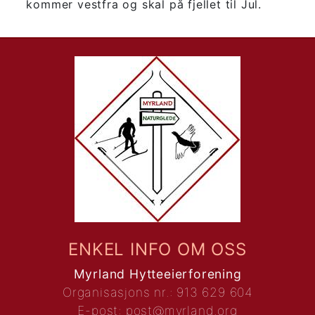
kommer vestfra og skal på fjellet til Jul.
ENKEL INFO OM OSS
Myrland Hytteeierforening
Organisasjons nr.: 913 629 604
E-post:
post@myrland.org