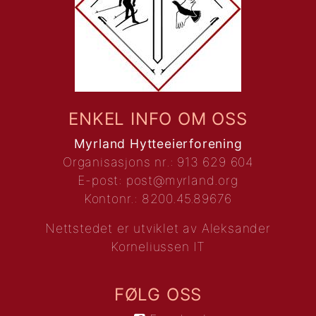
ENKEL INFO OM OSS
Myrland Hytteeierforening
Organisasjons nr.: 913 629 604
E-post:
post@myrland.org
Kontonr.: 8200.45.89676
Nettstedet er utviklet av
Aleksander
Korneliussen IT
FØLG OSS