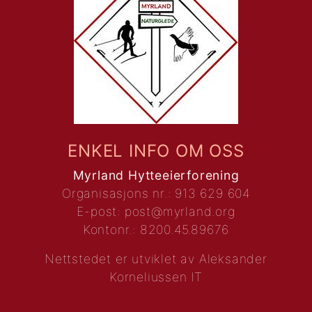
ENKEL INFO OM OSS
Myrland Hytteeierforening
Organisasjons nr.: 913 629 604
E-post:
post@myrland.org
Kontonr.: 8200.45.89676
Nettstedet er utviklet av
Aleksander
Korneliussen IT