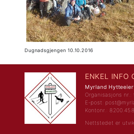
Dugnadsgjengen 10.10.2016
ENKEL INFO 
Myrland Hytteeier
Organisasjons nr.:
E-post:
post@myrl
Kontonr.: 8200.45
Nettstedet er utvi