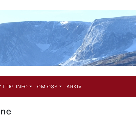
YTTIG INFO
OM OSS
ARKIV
ene