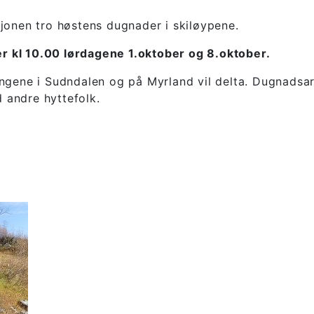
sjonen tro høstens dugnader i skiløypene.
r kl 10.00 lørdagene 1.oktober og 8.oktober.
ngene i Sudndalen og på Myrland vil delta. Dugnadsarb
d andre hyttefolk.