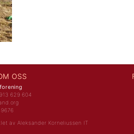
OM OSS
forening
 913 629 604
and.org
.89676
klet av
Aleksander Korneliussen IT