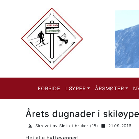
FORSIDE
LØYPER
ÅRSMØTER
N
Årets dugnader i skiløyp
Skrevet av Slettet bruker (18)
21.09.2016
Hei alle hyttevenner!