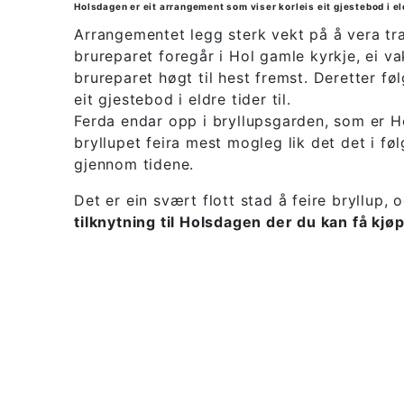
Holsdagen er eit arrangement som viser korleis eit gjestebod i el
Arrangementet legg sterk vekt på å vera trad
brureparet foregår i Hol gamle kyrkje, ei va
brureparet høgt til hest fremst. Deretter 
eit gjestebod i eldre tider til.
Ferda endar opp i bryllupsgarden, som er Ho
bryllupet feira mest mogleg lik det det i fø
gjennom tidene.
Det er ein svært flott stad å feire bryllup, o
tilknytning til Holsdagen der du kan få kjø