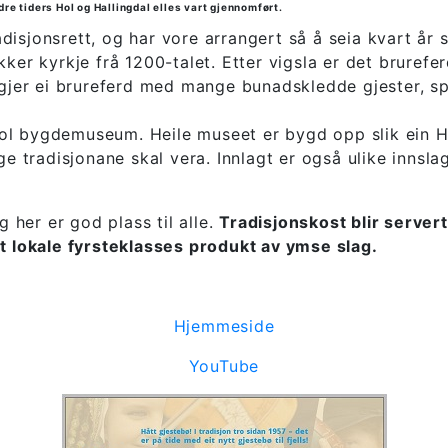
dre tiders Hol og Hallingdal elles vart gjennomført.
isjonsrett, og har vore arrangert så å seia kvart år s
kker kyrkje frå 1200-talet. Etter vigsla er det bruref
følgjer ei brureferd med mange bunadskledde gjester, 
l bygdemuseum. Heile museet er bygd opp slik ein Holi
lge tradisjonane skal vera. Innlagt er også ulike inns
g her er god plass til alle.
Tradisjonskost blir server
pt lokale fyrsteklasses produkt av ymse slag.
Hjemmeside
YouTube