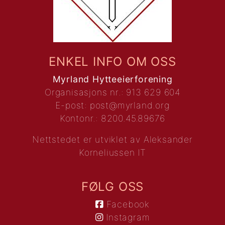
ENKEL INFO OM OSS
Myrland Hytteeierforening
Organisasjons nr.: 913 629 604
E-post:
post@myrland.org
Kontonr.: 8200.45.89676
Nettstedet er utviklet av
Aleksander
Korneliussen IT
FØLG OSS
Facebook
Instagram