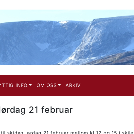
YTTIG INFO
OM OSS
ARKIV
lørdag 21 februar
 til skidag lørdag 21 februar mellom kl 12 og 15 i ski