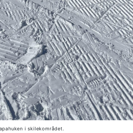
Gapahuken i skilekområdet.