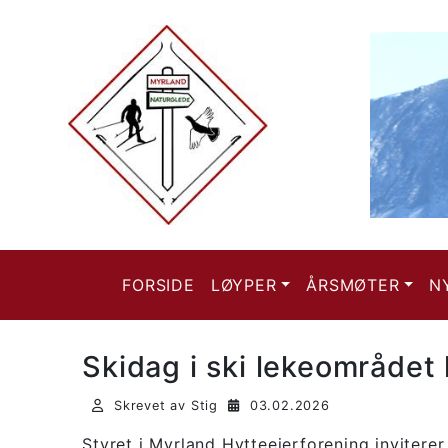
FORSIDE
LØYPER
ÅRSMØTER
N
Skidag i ski lekeområdet 
Skrevet av Stig
03.02.2026
Styret i Myrland Hytteeierforening inviterer