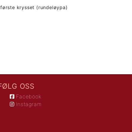
 første krysset (rundeløypa)
FØLG OSS
Facebook
Instagram