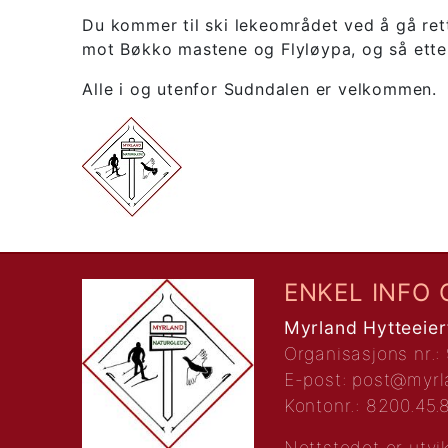
Du kommer til ski lekeområdet ved å gå rett
mot Bøkko mastene og Flyløypa, og så etter
Alle i og utenfor Sudndalen er velkommen.
ENKEL INFO 
Myrland Hytteeier
Organisasjons nr.:
E-post:
post@myrl
Kontonr.: 8200.45
Nettstedet er utvi