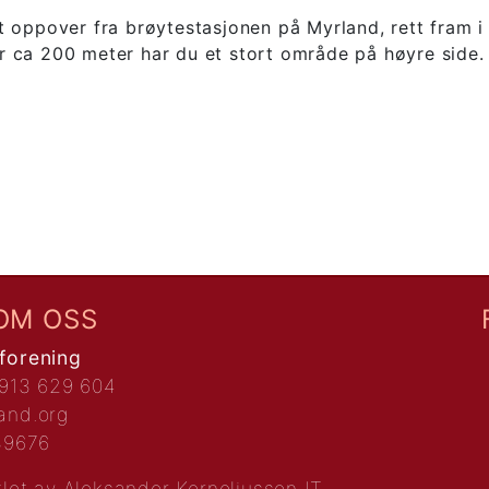
 oppover fra brøytestasjonen på Myrland, rett fram i
 ca 200 meter har du et stort område på høyre side.
OM OSS
forening
 913 629 604
and.org
.89676
klet av
Aleksander Korneliussen IT