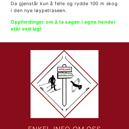
Da gjenstår kun å felle og rydde 100 m skog
i den nye løypetraseen.
Oppfordinger om å ta sagen i egne hender
står ved lag!