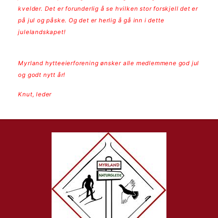
kvelder. Det er forunderlig å se hvilken stor forskjell det er
på jul og påske. Og det er herlig å gå inn i dette
julelandskapet!
Myrland hytteeierforening ønsker alle medlemmene god jul
og godt nytt år!
Knut, leder