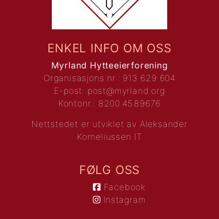
ENKEL INFO OM OSS
Myrland Hytteeierforening
Organisasjons nr.: 913 629 604
E-post:
post@myrland.org
Kontonr.: 8200.45.89676
Nettstedet er utviklet av
Aleksander
Korneliussen IT
FØLG OSS
Facebook
Instagram