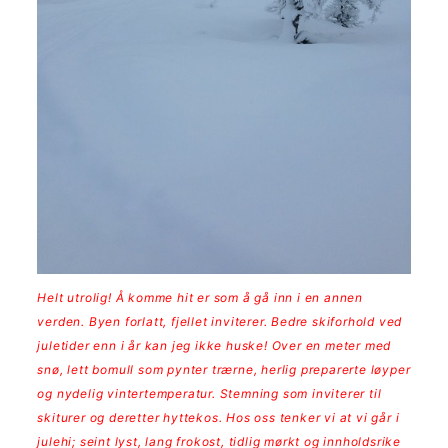
Helt utrolig! Å komme hit er som å gå inn i en annen
verden. Byen forlatt, fjellet inviterer. Bedre skiforhold ved
juletider enn i år kan jeg ikke huske! Over en meter med
snø, lett bomull som pynter trærne, herlig preparerte løyper
og nydelig vintertemperatur. Stemning som inviterer til
skiturer og deretter hyttekos. Hos oss tenker vi at vi går i
julehi; seint lyst, lang frokost, tidlig mørkt og innholdsrike